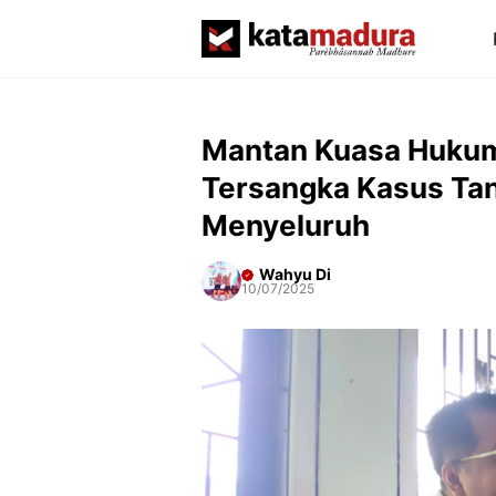
Langsung
ke
isi
Mantan Kuasa Huku
Tersangka Kasus Ta
Menyeluruh
Wahyu Di
10/07/2025