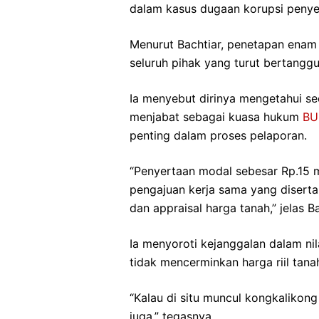
dalam kasus dugaan korupsi peny
Menurut Bachtiar, penetapan enam
seluruh pihak yang turut bertangg
Ia menyebut dirinya mengetahui sec
menjabat sebagai kuasa hukum
B
penting dalam proses pelaporan.
“Penyertaan modal sebesar Rp.15 m
pengajuan kerja sama yang diserta
dan appraisal harga tanah,” jelas Ba
Ia menyoroti kejanggalan dalam nil
tidak mencerminkan harga riil tana
“Kalau di situ muncul kongkalikong
juga,” tegasnya.