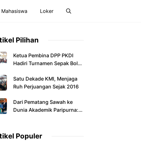
 Mahasiswa
Loker
tikel Pilihan
Ketua Pembina DPP PKDI
Hadiri Turnamen Sepak Bola
Antarkepala Desa di
Satu Dekade KMI, Menjaga
Pamekasan
Ruh Perjuangan Sejak 2016
Dari Pematang Sawah ke
Dunia Akademik Paripurna:
Jalan Panjang Anak Petani
yang Menyandang Gelar
Doktor
tikel Populer