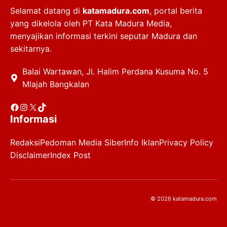
Selamat datang di
katamadura.com
, portal berita
yang dikelola oleh PT Kata Madura Media,
menyajikan informasi terkini seputar Madura dan
sekitarnya.
Balai Wartawan, Jl. Halim Perdana Kusuma No. 5
Mlajah Bangkalan
Facebook
Instagram
X
TikTok
Informasi
Redaksi
Pedoman Media Siber
Info Iklan
Privacy Policy
Disclaimer
Index Post
© 2026 katamadura.com