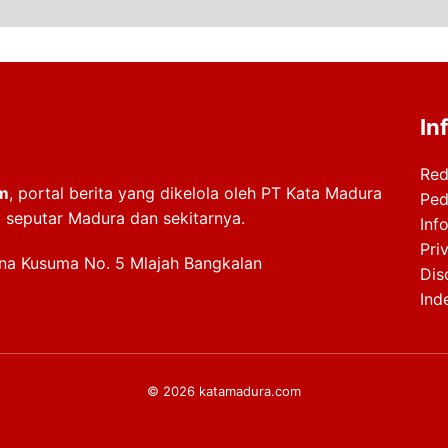
In
Red
m
, portal berita yang dikelola oleh PT Kata Madura
Ped
i seputar Madura dan sekitarnya.
Info
Pri
ana Kusuma No. 5 Mlajah Bangkalan
Dis
Ind
© 2026 katamadura.com