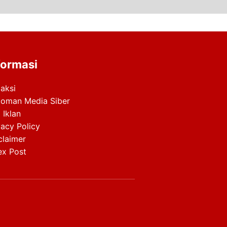
formasi
aksi
oman Media Siber
 Iklan
vacy Policy
claimer
ex Post