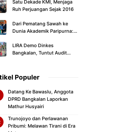
Satu Dekade KMI, Menjaga
Ruh Perjuangan Sejak 2016
Dari Pematang Sawah ke
Dunia Akademik Paripurna:
Jalan Panjang Anak Petani
LIRA Demo Dinkes
yang Menyandang Gelar
Bangkalan, Tuntut Audit
Doktor
Perizinan dan Pengawasan
Fasilitas Kesehatan
tikel Populer
Datang Ke Bawaslu, Anggota
DPRD Bangkalan Laporkan
Mathur Husyairi
Trunojoyo dan Perlawanan
Pribumi: Melawan Tirani di Era