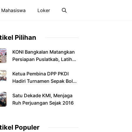
 Mahasiswa
Loker
tikel Pilihan
KONI Bangkalan Matangkan
Persiapan Puslatkab, Latihan
Terpusat Dimulai Januari
Ketua Pembina DPP PKDI
2027
Hadiri Turnamen Sepak Bola
Antarkepala Desa di
Satu Dekade KMI, Menjaga
Pamekasan
Ruh Perjuangan Sejak 2016
tikel Populer