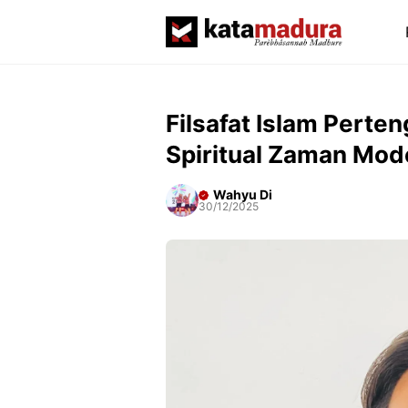
Langsung
ke
isi
Filsafat Islam Perte
Spiritual Zaman Mod
Wahyu Di
30/12/2025