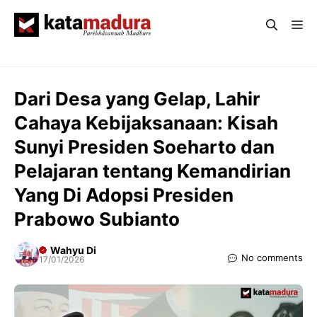
Langsung
Me
ke
isi
Dari Desa yang Gelap, Lahir
Cahaya Kebijaksanaan: Kisah
Sunyi Presiden Soeharto dan
Pelajaran tentang Kemandirian
Yang Di Adopsi Presiden
Prabowo Subianto
Wahyu Di
No comments
17/01/2026