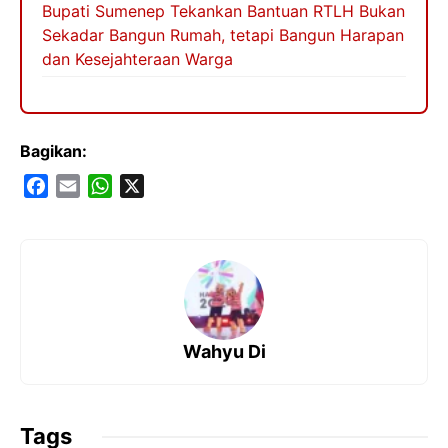
Bupati Sumenep Tekankan Bantuan RTLH Bukan
Sekadar Bangun Rumah, tetapi Bangun Harapan
dan Kesejahteraan Warga
Bagikan:
F
E
W
X
a
m
h
c
a
a
e
i
t
b
l
s
o
A
o
p
Wahyu Di
k
p
Tags