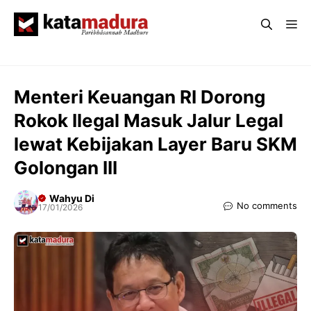
Langsung
Me
ke
isi
Menteri Keuangan RI Dorong
Rokok Ilegal Masuk Jalur Legal
lewat Kebijakan Layer Baru SKM
Golongan III
Wahyu Di
No comments
17/01/2026