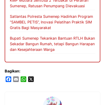
KMP Mutiara Sentosa 2 Terbakar di Perairan
Sumenep, Ratusan Penumpang Dievakuasi
Satlantas Polresta Sumenep Hadirkan Program
“SAMBEL PETIS”, Inovasi Pelatihan Praktik SIM
Gratis Bagi Masyarakat
Bupati Sumenep Tekankan Bantuan RTLH Bukan
Sekadar Bangun Rumah, tetapi Bangun Harapan
dan Kesejahteraan Warga
Bagikan:
F
E
W
X
a
m
h
c
a
a
e
i
t
b
l
s