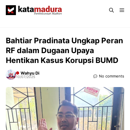
Langsung
Me
ke
isi
Bahtiar Pradinata Ungkap Peran
RF dalam Dugaan Upaya
Hentikan Kasus Korupsi BUMD
Wahyu Di
No comments
10/07/2025