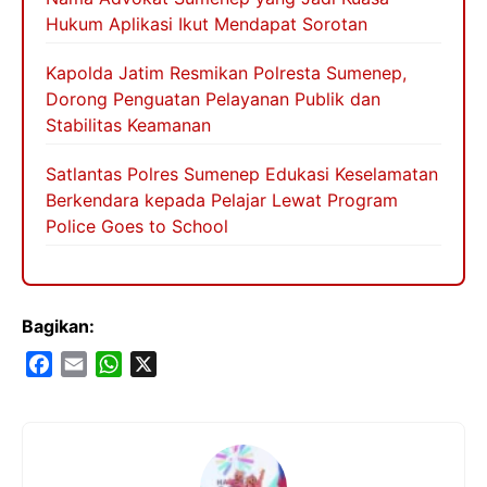
Hukum Aplikasi Ikut Mendapat Sorotan
Kapolda Jatim Resmikan Polresta Sumenep,
Dorong Penguatan Pelayanan Publik dan
Stabilitas Keamanan
Satlantas Polres Sumenep Edukasi Keselamatan
Berkendara kepada Pelajar Lewat Program
Police Goes to School
Bagikan:
F
E
W
X
a
m
h
c
a
a
e
i
t
b
l
s