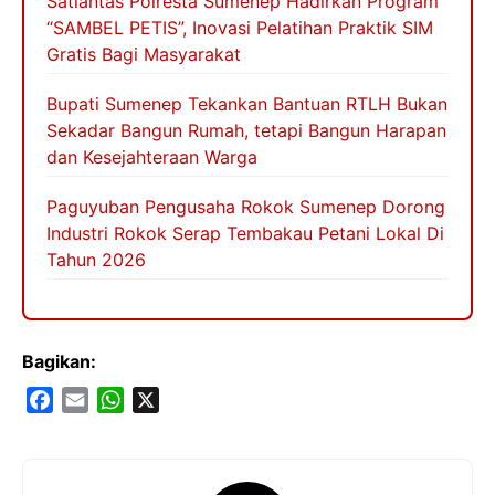
Satlantas Polresta Sumenep Hadirkan Program
“SAMBEL PETIS”, Inovasi Pelatihan Praktik SIM
Gratis Bagi Masyarakat
Bupati Sumenep Tekankan Bantuan RTLH Bukan
Sekadar Bangun Rumah, tetapi Bangun Harapan
dan Kesejahteraan Warga
Paguyuban Pengusaha Rokok Sumenep Dorong
Industri Rokok Serap Tembakau Petani Lokal Di
Tahun 2026
Bagikan:
F
E
W
X
a
m
h
c
a
a
e
i
t