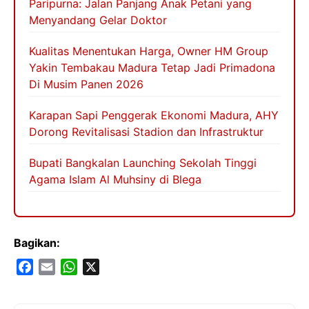
Paripurna: Jalan Panjang Anak Petani yang
Menyandang Gelar Doktor
Kualitas Menentukan Harga, Owner HM Group
Yakin Tembakau Madura Tetap Jadi Primadona
Di Musim Panen 2026
Karapan Sapi Penggerak Ekonomi Madura, AHY
Dorong Revitalisasi Stadion dan Infrastruktur
Bupati Bangkalan Launching Sekolah Tinggi
Agama Islam Al Muhsiny di Blega
Bagikan:
F
E
W
X
a
m
h
c
a
a