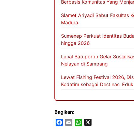
Berbasis Komunitas Yang Menjad
Slamet Ariyadi Sebut Fakultas 
Madura
Sumenep Perkuat Identitas Buda
hingga 2026
Lanal Batuporon Gelar Sosialis
Nelayan di Sampang
Lewat Fishing Festival 2026, 
Kedatim sebagai Destinasi Eduk
Bagikan:
F
E
W
X
a
m
h