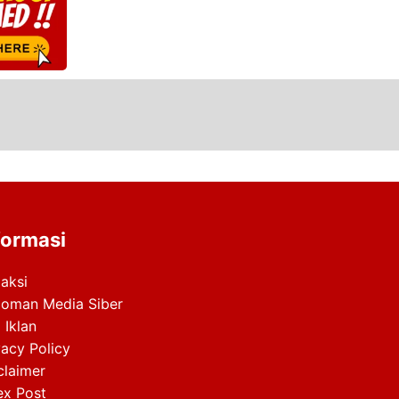
formasi
aksi
oman Media Siber
 Iklan
vacy Policy
claimer
ex Post