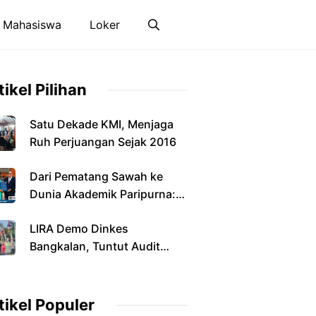
 Mahasiswa
Loker
tikel Pilihan
Satu Dekade KMI, Menjaga
Ruh Perjuangan Sejak 2016
Dari Pematang Sawah ke
Dunia Akademik Paripurna:
Jalan Panjang Anak Petani
LIRA Demo Dinkes
yang Menyandang Gelar
Bangkalan, Tuntut Audit
Doktor
Perizinan dan Pengawasan
Fasilitas Kesehatan
tikel Populer