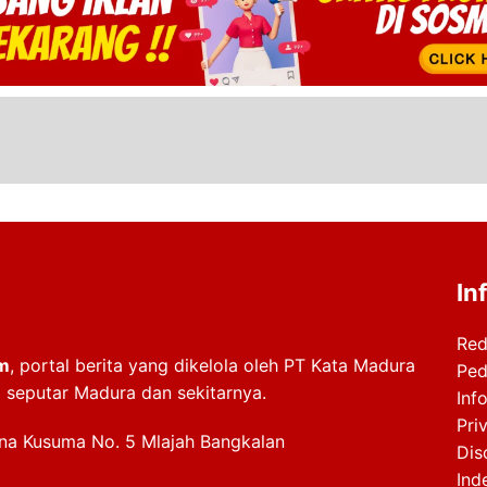
In
Red
m
, portal berita yang dikelola oleh PT Kata Madura
Ped
i seputar Madura dan sekitarnya.
Info
Pri
ana Kusuma No. 5 Mlajah Bangkalan
Dis
Ind