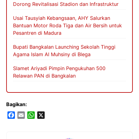
Dorong Revitalisasi Stadion dan Infrastruktur
Usai Tausyiah Kebangsaan, AHY Salurkan
Bantuan Motor Roda Tiga dan Air Bersih untuk
Pesantren di Madura
Bupati Bangkalan Launching Sekolah Tinggi
Agama Islam Al Muhsiny di Blega
Slamet Ariyadi Pimpin Pengukuhan 500
Relawan PAN di Bangkalan
Bagikan:
F
E
W
X
a
m
h
c
a
a
e
i
t