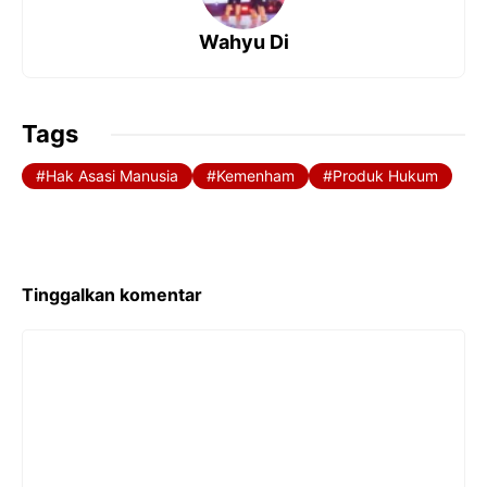
o
p
Wahyu Di
k
p
Tags
Hak Asasi Manusia
Kemenham
Produk Hukum
Tinggalkan komentar
Komentar