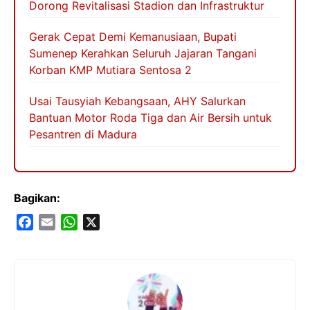
Dorong Revitalisasi Stadion dan Infrastruktur
Gerak Cepat Demi Kemanusiaan, Bupati
Sumenep Kerahkan Seluruh Jajaran Tangani
Korban KMP Mutiara Sentosa 2
Usai Tausyiah Kebangsaan, AHY Salurkan
Bantuan Motor Roda Tiga dan Air Bersih untuk
Pesantren di Madura
Bagikan:
F
E
W
X
a
m
h
c
a
a
e
i
t
b
l
s
o
A