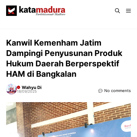
Langsung
Me
ke
isi
Kanwil Kemenham Jatim
Dampingi Penyusunan Produk
Hukum Daerah Berperspektif
HAM di Bangkalan
Wahyu Di
No comments
18/09/2025