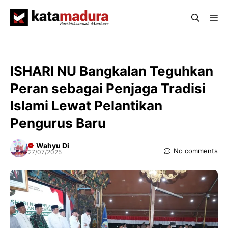
Langsung
Me
ke
isi
ISHARI NU Bangkalan Teguhkan
Peran sebagai Penjaga Tradisi
Islami Lewat Pelantikan
Pengurus Baru
Wahyu Di
No comments
27/07/2025