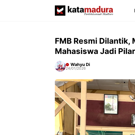
Langsung
ke
isi
FMB Resmi Dilantik,
Mahasiswa Jadi Pila
Wahyu Di
24/01/2026