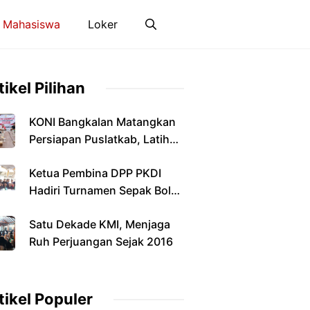
 Mahasiswa
Loker
tikel Pilihan
KONI Bangkalan Matangkan
Persiapan Puslatkab, Latihan
Terpusat Dimulai Januari
Ketua Pembina DPP PKDI
2027
Hadiri Turnamen Sepak Bola
Antarkepala Desa di
Satu Dekade KMI, Menjaga
Pamekasan
Ruh Perjuangan Sejak 2016
tikel Populer