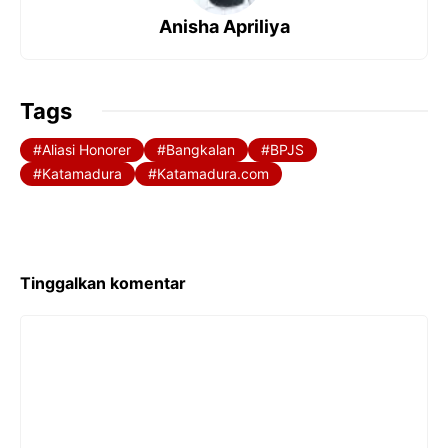
o
p
Anisha Apriliya
k
p
Tags
Aliasi Honorer
Bangkalan
BPJS
Katamadura
Katamadura.com
Tinggalkan komentar
Komentar