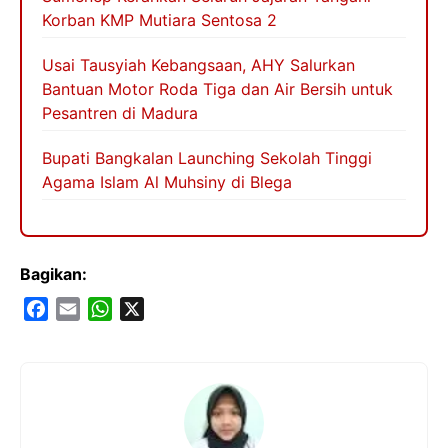
Korban KMP Mutiara Sentosa 2
Usai Tausyiah Kebangsaan, AHY Salurkan
Bantuan Motor Roda Tiga dan Air Bersih untuk
Pesantren di Madura
Bupati Bangkalan Launching Sekolah Tinggi
Agama Islam Al Muhsiny di Blega
Bagikan:
F
E
W
X
a
m
h
c
a
a
e
i
t
b
l
s
o
A