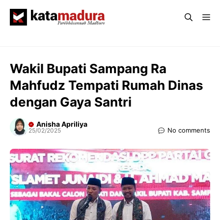
Langsung
Me
ke
isi
Wakil Bupati Sampang Ra
Mahfudz Tempati Rumah Dinas
dengan Gaya Santri
Anisha Apriliya
No comments
25/02/2025