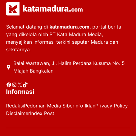
Selamat datang di
katamadura.com
, portal berita
yang dikelola oleh PT Kata Madura Media,
menyajikan informasi terkini seputar Madura dan
sekitarnya.
Balai Wartawan, Jl. Halim Perdana Kusuma No. 5
Mlajah Bangkalan
Facebook
Instagram
X
TikTok
Informasi
Redaksi
Pedoman Media Siber
Info Iklan
Privacy Policy
Disclaimer
Index Post