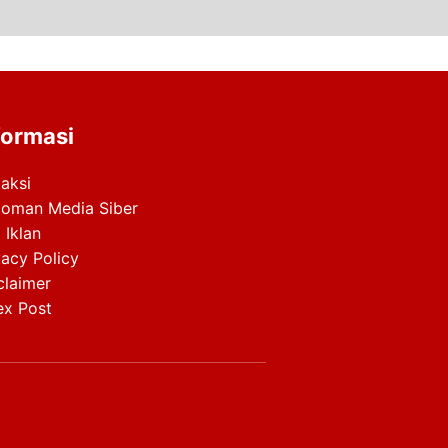
formasi
aksi
oman Media Siber
 Iklan
vacy Policy
claimer
ex Post