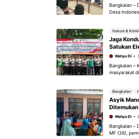
Bangkalan – 
Desa Indones
Bangkalan Ju
dukungan sek
Hukum & Krimi
Jaga Kondu
Satukan E
Wahyu Di
Bangkalan – 
masyarakat d
kolaborasi an
dalam Apel
Bangkalan
Asyik Manc
Ditemukan 
Wahyu Di
Bangkalan – 
MF (38), pemu