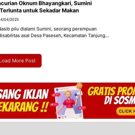
curian Oknum Bhayangkari, Sumini
s Terlunta untuk Sekadar Makan
14/04/2025
Nasib pilu dialami Sumini, seorang perempuan
isabilitas asal Desa Paseseh, Kecamatan Tanjung
ten Bangkalan. Ia harus menjalani hidup dalam
 setelah
Load More Post