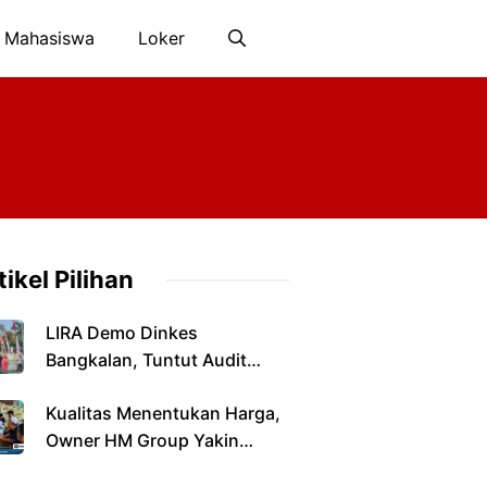
 Mahasiswa
Loker
tikel Pilihan
LIRA Demo Dinkes
Bangkalan, Tuntut Audit
Perizinan dan Pengawasan
Kualitas Menentukan Harga,
Fasilitas Kesehatan
Owner HM Group Yakin
Tembakau Madura Tetap Jadi