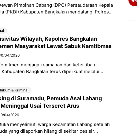
Dewan Pimpinan Cabang (DPC) Persaudaraan Kepala
ia (PKDI) Kabupaten Bangkalan mendatangi Polres
m’at (08/05). Kedatangan mereka untuk memberikan
aligus apresiasi
nal
sivitas Wilayah, Kapolres Bangkalan
lemen Masyarakat Lewat Sabuk Kamtibmas
30/04/2026
Komitmen menjaga keamanan dan ketertiban
i Kabupaten Bangkalan terus diperkuat melalui
tara kepolisian dan elemen masyarakat. Hal itu terlihat
Hukum & Kriminal
ing di Suramadu, Pemuda Asal Labang
Meninggal Usai Terseret Arus
29/04/2026
Duka menyelimuti warga Kecamatan Labang setelah
da yang dilaporkan hilang di sekitar pesisir