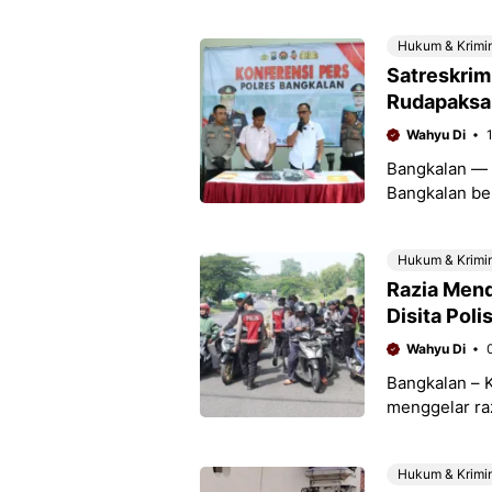
Jembatan Sur
bernyawa
Hukum & Krimi
Satreskrim
Rudapaksa,
Wahyu Di
Bangkalan — 
Bangkalan be
rudapaksa yan
penyelidikan,
Hukum & Krimi
Razia Mend
Disita Polis
Wahyu Di
Bangkalan – K
menggelar raz
tanpa dokume
pada Selasa
Hukum & Krimi