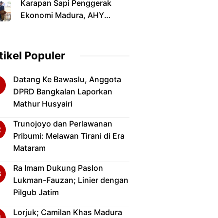
Karapan Sapi Penggerak
Primadona Di Musim Panen
Ekonomi Madura, AHY
2026
Dorong Revitalisasi Stadion
dan Infrastruktur
tikel Populer
Datang Ke Bawaslu, Anggota
DPRD Bangkalan Laporkan
Mathur Husyairi
Trunojoyo dan Perlawanan
Pribumi: Melawan Tirani di Era
Mataram
Ra Imam Dukung Paslon
Lukman-Fauzan; Linier dengan
Pilgub Jatim
Lorjuk; Camilan Khas Madura