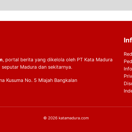
In
Red
m
, portal berita yang dikelola oleh PT Kata Madura
Ped
i seputar Madura dan sekitarnya.
Info
Pri
ana Kusuma No. 5 Mlajah Bangkalan
Dis
Ind
© 2026 katamadura.com