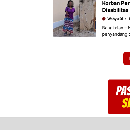
Korban Pen
Disabilita
Wahyu Di
Bangkalan – 
penyandang d
Bumi, Kabupa
keterpurukan