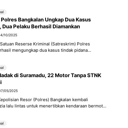
amadu, akhirnya ditemukan dalam keadaan tak
nal
 Polres Bangkalan Ungkap Dua Kasus
 Dua Pelaku Berhasil Diamankan
14/10/2025
Satuan Reserse Kriminal (Satreskrim) Polres
rhasil mengungkap dua kasus tindak pidana
g melibatkan delapan orang pelaku. Dari hasil
 dua orang
nal
adak di Suramadu, 22 Motor Tanpa STNK
i
07/05/2025
epolisian Resor (Polres) Bangkalan kembali
ia lalu lintas untuk menertibkan kendaraan bermotor
n resmi atau bodong. Kegiatan yang berlangsung
nal