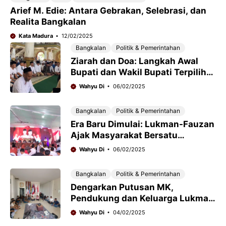
Arief M. Edie: Antara Gebrakan, Selebrasi, dan
Realita Bangkalan
Kata Madura
12/02/2025
Bangkalan
Politik & Pemerintahan
Ziarah dan Doa: Langkah Awal
Bupati dan Wakil Bupati Terpilih
Bangkalan Menuju Kepemimpinan
Wahyu Di
06/02/2025
Bangkalan
Politik & Pemerintahan
Era Baru Dimulai: Lukman-Fauzan
Ajak Masyarakat Bersatu
Membangun Bangkalan
Wahyu Di
06/02/2025
Bangkalan
Politik & Pemerintahan
Dengarkan Putusan MK,
Pendukung dan Keluarga Lukman
Hakim Rayakan dengan Syukuran
Wahyu Di
04/02/2025