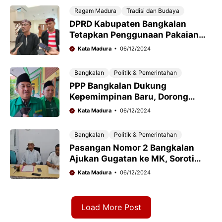
Ragam Madura
Tradisi dan Budaya
DPRD Kabupaten Bangkalan
Tetapkan Penggunaan Pakaian
Adat Sebulan Sekali
Kata Madura
06/12/2024
Bangkalan
Politik & Pemerintahan
PPP Bangkalan Dukung
Kepemimpinan Baru, Dorong
Kolaborasi untuk Kemajuan
Kata Madura
06/12/2024
Daerah
Bangkalan
Politik & Pemerintahan
Pasangan Nomor 2 Bangkalan
Ajukan Gugatan ke MK, Soroti
Pelanggaran Demokrasi
Kata Madura
06/12/2024
Load More Post