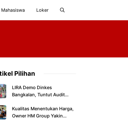
 Mahasiswa
Loker
tikel Pilihan
LIRA Demo Dinkes
Bangkalan, Tuntut Audit
Perizinan dan Pengawasan
Kualitas Menentukan Harga,
Fasilitas Kesehatan
Owner HM Group Yakin
Tembakau Madura Tetap Jadi