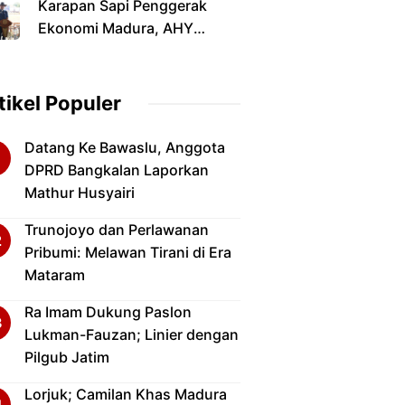
Karapan Sapi Penggerak
Primadona Di Musim Panen
Ekonomi Madura, AHY
2026
Dorong Revitalisasi Stadion
dan Infrastruktur
tikel Populer
Datang Ke Bawaslu, Anggota
DPRD Bangkalan Laporkan
Mathur Husyairi
Trunojoyo dan Perlawanan
Pribumi: Melawan Tirani di Era
Mataram
Ra Imam Dukung Paslon
Lukman-Fauzan; Linier dengan
Pilgub Jatim
Lorjuk; Camilan Khas Madura