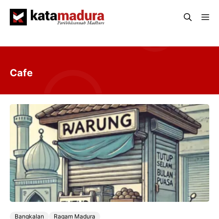
Langsung
Me
ke
isi
Cafe
Bangkalan
Ragam Madura