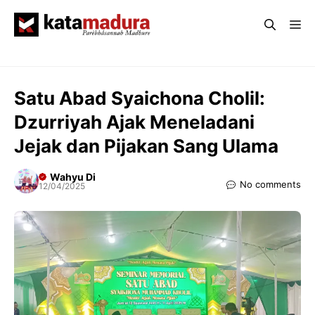
Langsung
Me
ke
isi
Satu Abad Syaichona Cholil:
Dzurriyah Ajak Meneladani
Jejak dan Pijakan Sang Ulama
Wahyu Di
No comments
12/04/2025