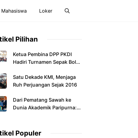
 Mahasiswa
Loker
tikel Pilihan
Ketua Pembina DPP PKDI
Hadiri Turnamen Sepak Bola
Antarkepala Desa di
Satu Dekade KMI, Menjaga
Pamekasan
Ruh Perjuangan Sejak 2016
Dari Pematang Sawah ke
Dunia Akademik Paripurna:
Jalan Panjang Anak Petani
yang Menyandang Gelar
Doktor
tikel Populer