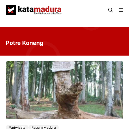
Langsung
Me
ke
isi
Potre Koneng
Pariwisata
Ragam Madura