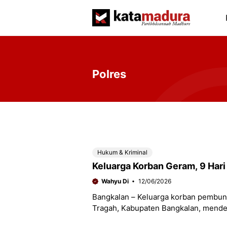
Langsung
ke
isi
Polres
Hukum & Kriminal
Keluarga Korban Geram, 9 Har
Wahyu Di
12/06/2026
Bangkalan – Keluarga korban pembunu
Tragah, Kabupaten Bangkalan, mende
pelaku. Hingga sembilan hari