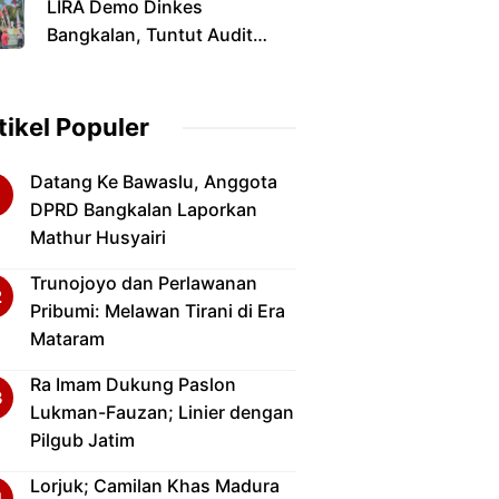
LIRA Demo Dinkes
yang Menyandang Gelar
Bangkalan, Tuntut Audit
Doktor
Perizinan dan Pengawasan
Fasilitas Kesehatan
tikel Populer
Datang Ke Bawaslu, Anggota
DPRD Bangkalan Laporkan
Mathur Husyairi
Trunojoyo dan Perlawanan
Pribumi: Melawan Tirani di Era
Mataram
Ra Imam Dukung Paslon
Lukman-Fauzan; Linier dengan
Pilgub Jatim
Lorjuk; Camilan Khas Madura