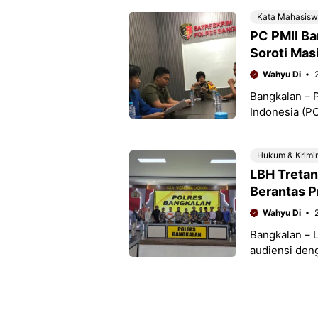
Kata Mahasis
PC PMII Ba
Soroti Masi
Wahyu Di
Bangkalan – 
Indonesia (P
melakukan aud
Hukum & Krimi
LBH Tretan
Berantas P
Wahyu Di
Bangkalan – 
audiensi den
(25/07/2025).
Wakapolres B