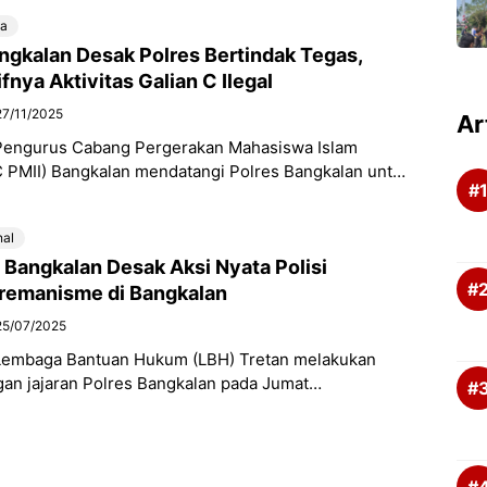
wa
ngkalan Desak Polres Bertindak Tegas,
fnya Aktivitas Galian C Ilegal
27/11/2025
Ar
Pengurus Cabang Pergerakan Mahasiswa Islam
C PMII) Bangkalan mendatangi Polres Bangkalan untuk
iensi terkait insiden yang terjadi di Bekas galian C
nal
 Bangkalan Desak Aksi Nyata Polisi
remanisme di Bangkalan
25/07/2025
Lembaga Bantuan Hukum (LBH) Tretan melakukan
gan jajaran Polres Bangkalan pada Jumat
 Audiensi tersebut diterima langsung oleh
angkalan, Kompol Hosna