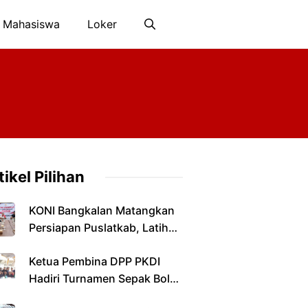
 Mahasiswa
Loker
tikel Pilihan
KONI Bangkalan Matangkan
Persiapan Puslatkab, Latihan
Terpusat Dimulai Januari
Ketua Pembina DPP PKDI
2027
Hadiri Turnamen Sepak Bola
Antarkepala Desa di