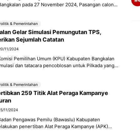
 Bangkalan pada 27 November 2024, Pasangan calon
iri dan Jayus Salam terus mematangkan langkah-
olitik & Pemerintahan
lan Gelar Simulasi Pemungutan TPS,
rikan Sejumlah Catatan
20/11/2024
Komisi Pemilihan Umum (KPU) Kabupaten Bangkalan
mulasi dan tatacara pencoblosan untuk Pilkada yang
 27 November mendatang. Simulasi dimulai sejak pagi
olitik & Pemerintahan
rtibkan 259 Titik Alat Peraga Kampanye
uran
15/11/2024
Badan Pengawas Pemilu (Bawaslu) Kabupaten
lakukan penertiban Alat Peraga Kampanye (APK)
 melanggar aturan pada tahapan kampanye pemilihan