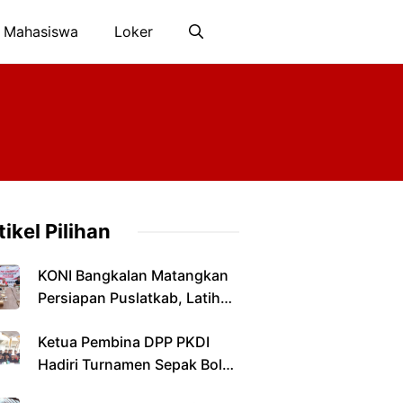
 Mahasiswa
Loker
tikel Pilihan
KONI Bangkalan Matangkan
Persiapan Puslatkab, Latihan
Terpusat Dimulai Januari
Ketua Pembina DPP PKDI
2027
Hadiri Turnamen Sepak Bola
Antarkepala Desa di