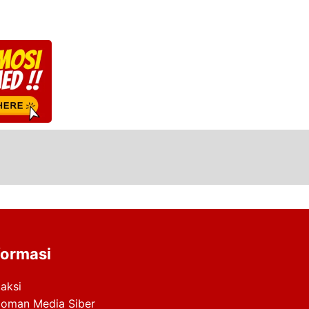
formasi
aksi
oman Media Siber