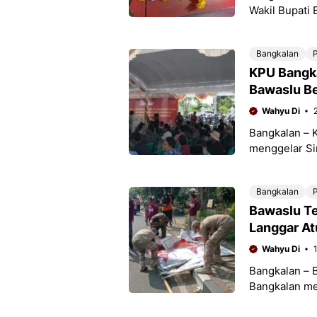
Wakil Bupati
Mathur Husya
langkah
Bangkalan
P
KPU Bangka
Bawaslu Be
Wahyu Di
Bangkalan – 
menggelar Si
akan digelar
Bangkalan
P
Bawaslu Te
Langgar At
Wahyu Di
Bangkalan – 
Bangkalan me
yang dinilai