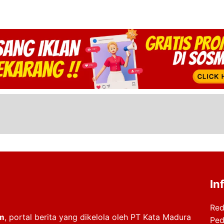
h. Penertiban
In
Red
m
, portal berita yang dikelola oleh PT Kata Madura
Ped