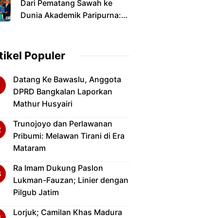
Dari Pematang Sawah ke
Dunia Akademik Paripurna:
Jalan Panjang Anak Petani
yang Menyandang Gelar
Doktor
tikel Populer
Datang Ke Bawaslu, Anggota
DPRD Bangkalan Laporkan
Mathur Husyairi
Trunojoyo dan Perlawanan
Pribumi: Melawan Tirani di Era
Mataram
Ra Imam Dukung Paslon
Lukman-Fauzan; Linier dengan
Pilgub Jatim
Lorjuk; Camilan Khas Madura