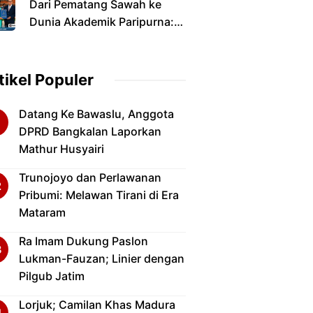
Dari Pematang Sawah ke
Dunia Akademik Paripurna:
Jalan Panjang Anak Petani
yang Menyandang Gelar
Doktor
tikel Populer
Datang Ke Bawaslu, Anggota
DPRD Bangkalan Laporkan
Mathur Husyairi
Trunojoyo dan Perlawanan
Pribumi: Melawan Tirani di Era
Mataram
Ra Imam Dukung Paslon
Lukman-Fauzan; Linier dengan
Pilgub Jatim
Lorjuk; Camilan Khas Madura