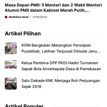
Masa Depan PMII: 5 Menteri dan 2 Wakil Menteri
Alumni PMII dalam Kabinet Merah Putih,
Masihkah Berpegang pada NDP?
Mukhlisul Amal
21/10/2024
Artikel Pilihan
KONI Bangkalan Matangkan Persiapan
Puslatkab, Latihan Terpusat Dimulai Januari
2027
Ketua Pembina DPP PKDI Hadiri Turnamen
Sepak Bola Antarkepala Desa di Pamekasan
Satu Dekade KMI, Menjaga Ruh Perjuangan
Sejak 2016
Artikel Populer