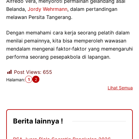
Alfredo Vera, menyoroti permainan gelandang asal
Belanda,
Jordy Wehrmann
, dalam pertandingan
melawan Persita Tangerang.
Dengan memahami cara kerja seorang pelatih dalam
menilai pemainnya, kita bisa memperoleh wawasan
mendalam mengenai faktor-faktor yang memengaruhi
performa seorang pesepakbola di lapangan.
Post Views:
655
1
2
Halaman:
Lihat Semua
Berita lainnya !