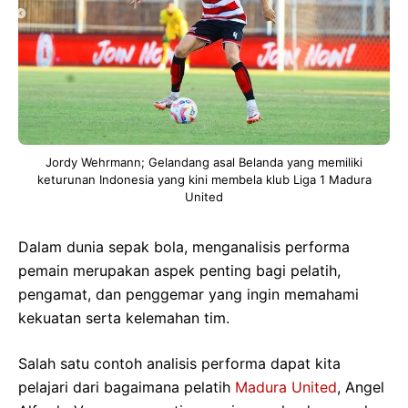
Jordy Wehrmann; Gelandang asal Belanda yang memiliki
keturunan Indonesia yang kini membela klub Liga 1 Madura
United
Dalam dunia sepak bola, menganalisis performa
pemain merupakan aspek penting bagi pelatih,
pengamat, dan penggemar yang ingin memahami
kekuatan serta kelemahan tim.
Salah satu contoh analisis performa dapat kita
pelajari dari bagaimana pelatih
Madura United
, Angel