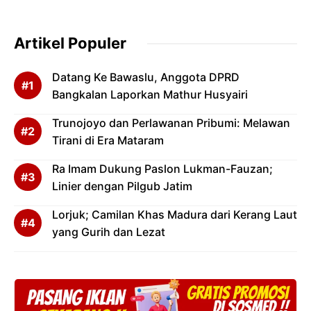
Menyandang Gelar Doktor
Artikel Populer
Datang Ke Bawaslu, Anggota DPRD
Bangkalan Laporkan Mathur Husyairi
Trunojoyo dan Perlawanan Pribumi: Melawan
Tirani di Era Mataram
Ra Imam Dukung Paslon Lukman-Fauzan;
Linier dengan Pilgub Jatim
Lorjuk; Camilan Khas Madura dari Kerang Laut
yang Gurih dan Lezat