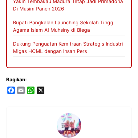
Yakin Tembakau Madura Tetap Jadi Primadona
Di Musim Panen 2026
Bupati Bangkalan Launching Sekolah Tinggi
Agama Islam Al Muhsiny di Blega
Dukung Penguatan Kemitraan Strategis Industri
Migas HCML dengan Insan Pers
Bagikan:
F
E
W
X
a
m
h
c
a
a
e
i
t
b
l
s
o
A
o
p