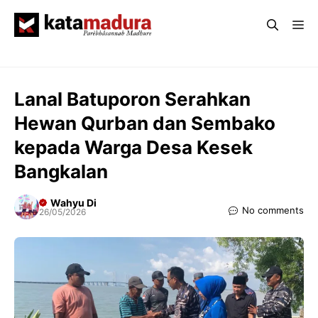
Langsung
Me
ke
isi
Lanal Batuporon Serahkan
Hewan Qurban dan Sembako
kepada Warga Desa Kesek
Bangkalan
Wahyu Di
No comments
26/05/2026