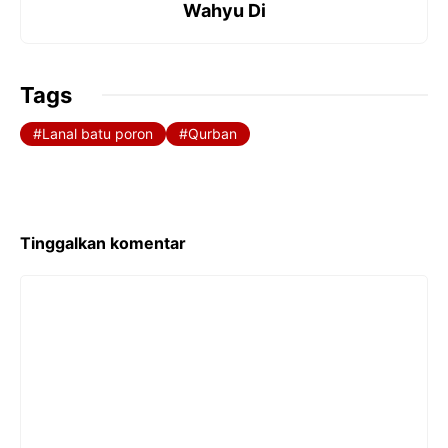
Wahyu Di
k
p
Tags
Lanal batu poron
Qurban
Tinggalkan komentar
Komentar