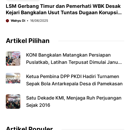
LSM Gerbang Timur dan Pemerhati WBK Desak
Kejari Bangkalan Usut Tuntas Dugaan Korupsi
PT Tanduk Majeng
Wahyu Di
16/06/2025
Artikel Pilihan
KONI Bangkalan Matangkan Persiapan
Puslatkab, Latihan Terpusat Dimulai Januari
2027
Ketua Pembina DPP PKDI Hadiri Turnamen
Sepak Bola Antarkepala Desa di Pamekasan
Satu Dekade KMI, Menjaga Ruh Perjuangan
Sejak 2016
Artikel Populer