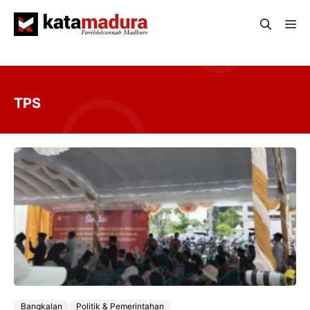
Langsung
Me
ke
isi
TPS
Bangkalan
Politik & Pemerintahan