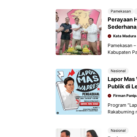
Pamekasan
Perayaan H
Sederhana,
Kata Madura
Pamekasan – 
Kabupaten Pa
(HUT) ke-17 
(6/2/2025). 
Nasional
Lapor Mas 
Publik di L
Firman Panip
Program “Lapo
Rakabuming 
keluhan masya
menyampaika
Nasional