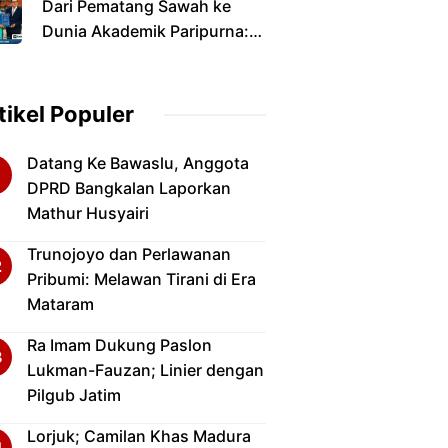
Dari Pematang Sawah ke
Dunia Akademik Paripurna:
Jalan Panjang Anak Petani
yang Menyandang Gelar
Doktor
tikel Populer
Datang Ke Bawaslu, Anggota
DPRD Bangkalan Laporkan
Mathur Husyairi
Trunojoyo dan Perlawanan
Pribumi: Melawan Tirani di Era
Mataram
Ra Imam Dukung Paslon
Lukman-Fauzan; Linier dengan
Pilgub Jatim
Lorjuk; Camilan Khas Madura