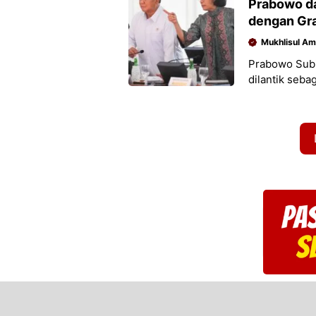
Prabowo da
dengan Gra
Mukhlisul Am
Prabowo Subi
dilantik seba
Gelaran form
megah, dan