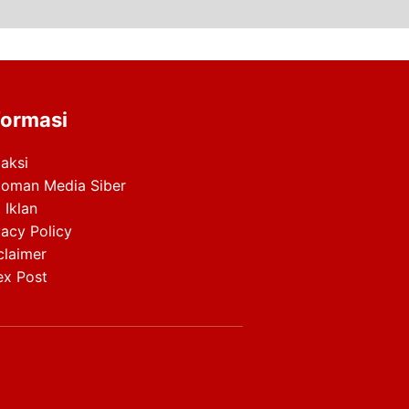
formasi
aksi
oman Media Siber
 Iklan
vacy Policy
claimer
ex Post