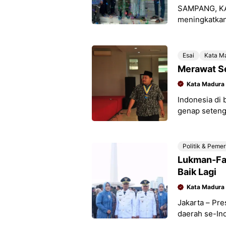
SAMPANG, K
meningkatkan 
Makan Bergizi
Presiden RI 
Esai
Kata M
Merawat S
Kata Madura
Indonesia di
genap seteng
serius terka
tentang
Politik & Peme
Lukman-Fau
Baik Lagi
Kata Madura
Jakarta – Pr
daerah se-Ind
Pelantikan ini