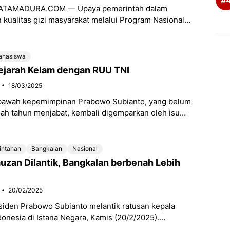
ATAMADURA.COM — Upaya pemerintah dalam
kualitas gizi masyarakat melalui Program Nasional
 Gratis (MBG) terus diperluas. Program yang digagas
Prabowo
ahasiswa
ejarah Kelam dengan RUU TNI
18/03/2025
 bawah kepemimpinan Prabowo Subianto, yang belum
ah tahun menjabat, kembali digemparkan oleh isu
it revisi Undang-Undang Nomor 34 Tahun 2004
rintahan
Bangkalan
Nasional
zan Dilantik, Bangkalan berbenah Lebih
20/02/2025
esiden Prabowo Subianto melantik ratusan kepala
onesia di Istana Negara, Kamis (20/2/2025).
 diikuti oleh 961 kepala daerah, terdiri dari 33