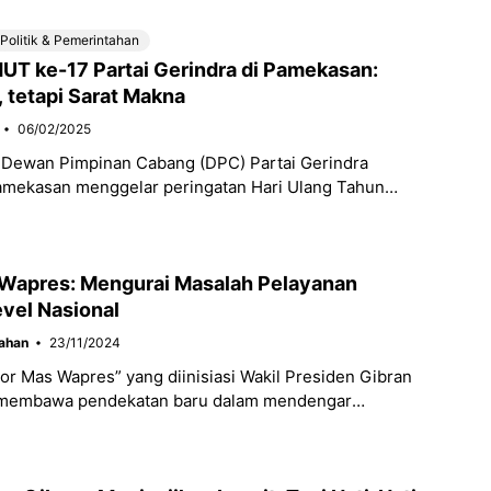
Politik & Pemerintahan
UT ke-17 Partai Gerindra di Pamekasan:
 tetapi Sarat Makna
06/02/2025
Dewan Pimpinan Cabang (DPC) Partai Gerindra
mekasan menggelar peringatan Hari Ulang Tahun
Partai Gerindra dengan prosesi sederhana, Kamis
Bertempat
Wapres: Mengurai Masalah Pelayanan
evel Nasional
ahan
23/11/2024
r Mas Wapres” yang diinisiasi Wakil Presiden Gibran
membawa pendekatan baru dalam mendengar
rakat. Melalui layanan ini, masyarakat dapat
n aduan langsung