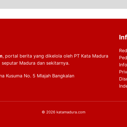
In
Red
m
, portal berita yang dikelola oleh PT Kata Madura
Ped
i seputar Madura dan sekitarnya.
Info
Pri
ana Kusuma No. 5 Mlajah Bangkalan
Dis
Ind
© 2026 katamadura.com