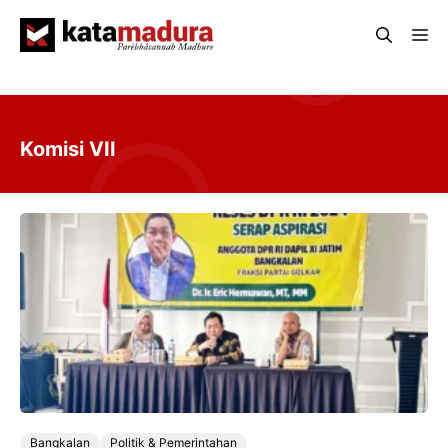
Langsung
Me
ke
isi
Komisi VII
Bangkalan
Politik & Pemerintahan