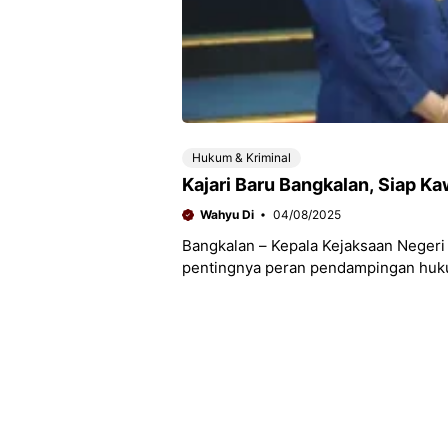
Hukum & Kriminal
Kajari Baru Bangkalan, Siap K
Wahyu Di
04/08/2025
Bangkalan – Kepala Kejaksaan Negeri
pentingnya peran pendampingan hukum
nasional maupun daerah.