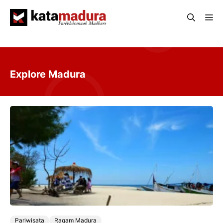
Langsung
Me
ke
isi
Explore Madura
Pariwisata
Ragam Madura