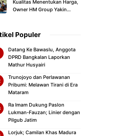
Kualitas Menentukan Harga,
Fasilitas Kesehatan
Owner HM Group Yakin
Tembakau Madura Tetap Jadi
Primadona Di Musim Panen
2026
tikel Populer
Datang Ke Bawaslu, Anggota
DPRD Bangkalan Laporkan
Mathur Husyairi
Trunojoyo dan Perlawanan
Pribumi: Melawan Tirani di Era
Mataram
Ra Imam Dukung Paslon
Lukman-Fauzan; Linier dengan
Pilgub Jatim
Lorjuk; Camilan Khas Madura