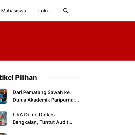
 Mahasiswa
Loker
tikel Pilihan
Dari Pematang Sawah ke
Dunia Akademik Paripurna:
Jalan Panjang Anak Petani
LIRA Demo Dinkes
yang Menyandang Gelar
Bangkalan, Tuntut Audit
Doktor
Perizinan dan Pengawasan