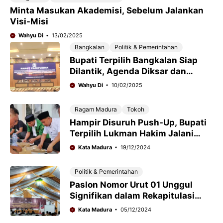
Minta Masukan Akademisi, Sebelum Jalankan
Visi-Misi
Wahyu Di
13/02/2025
Bangkalan
Politik & Pemerintahan
Bupati Terpilih Bangkalan Siap
Dilantik, Agenda Diksar dan
Retret Menanti
Wahyu Di
10/02/2025
Ragam Madura
Tokoh
Hampir Disuruh Push-Up, Bupati
Terpilih Lukman Hakim Jalani
Pelatihan Ansor Tanpa Perlakuan
Kata Madura
19/12/2024
Khusus
Politik & Pemerintahan
Paslon Nomor Urut 01 Unggul
Signifikan dalam Rekapitulasi
KPU Bangkalan
Kata Madura
05/12/2024