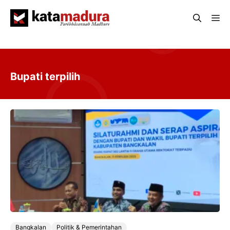
Langsung
Me
ke
isi
Bupati terpilih
Bangkalan
Politik & Pemerintahan