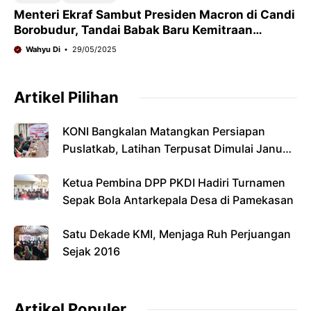
Menteri Ekraf Sambut Presiden Macron di Candi
Borobudur, Tandai Babak Baru Kemitraan
Strategis Indonesia-Prancis
Wahyu Di
29/05/2025
Artikel Pilihan
KONI Bangkalan Matangkan Persiapan
Puslatkab, Latihan Terpusat Dimulai Januari
2027
Ketua Pembina DPP PKDI Hadiri Turnamen
Sepak Bola Antarkepala Desa di Pamekasan
Satu Dekade KMI, Menjaga Ruh Perjuangan
Sejak 2016
Artikel Populer