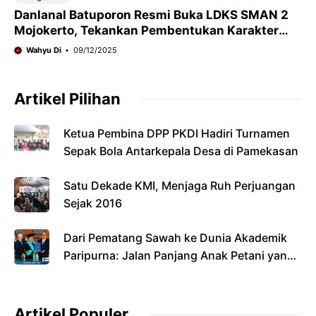
Danlanal Batuporon Resmi Buka LDKS SMAN 2
Mojokerto, Tekankan Pembentukan Karakter
dan Jiwa Kepemimpinan
Wahyu Di
09/12/2025
Artikel Pilihan
Ketua Pembina DPP PKDI Hadiri Turnamen
Sepak Bola Antarkepala Desa di Pamekasan
Satu Dekade KMI, Menjaga Ruh Perjuangan
Sejak 2016
Dari Pematang Sawah ke Dunia Akademik
Paripurna: Jalan Panjang Anak Petani yang
Menyandang Gelar Doktor
Artikel Populer