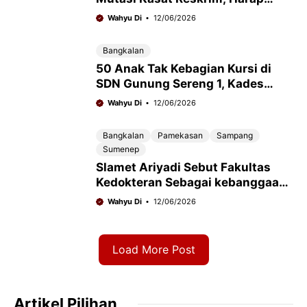
Penegakan Hukum Tetap
Wahyu Di
12/06/2026
Konsisten
Bangkalan
50 Anak Tak Kebagian Kursi di
SDN Gunung Sereng 1, Kades
Minta Dispendik Bertindak Cepat
Wahyu Di
12/06/2026
Bangkalan
Pamekasan
Sampang
Sumenep
Slamet Ariyadi Sebut Fakultas
Kedokteran Sebagai kebanggaan
Besar bagi Madura
Wahyu Di
12/06/2026
Load More Post
Artikel Pilihan