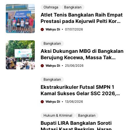
Olahraga
Bangkalan
Atlet Tenis Bangkalan Raih Empat
Prestasi pada Kejurwil Pelti Korwil
VI Jawa Timur
Wahyu Di
07/07/2026
Bangkalan
Aksi Dukungan MBG di Bangkalan
Berujung Kecewa, Massa Tak
Ditemui Bupati
Wahyu Di
25/06/2026
Bangkalan
Ekstrakurikuler Futsal SMPN 1
Kamal Sukses Gelar SSC 2026,
Libatkan 15 Sponsor Tanpa
Wahyu Di
13/06/2026
Gunakan Dana Sekolah
Hukum & Kriminal
Bangkalan
Bupati LIRA Bangkalan Soroti
Mutasi Kasat Reskrim, Harap