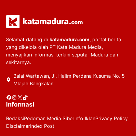
Selamat datang di
katamadura.com
, portal berita
yang dikelola oleh PT Kata Madura Media,
menyajikan informasi terkini seputar Madura dan
sekitarnya.
Balai Wartawan, Jl. Halim Perdana Kusuma No. 5
Mlajah Bangkalan
Facebook
Instagram
X
TikTok
Informasi
Redaksi
Pedoman Media Siber
Info Iklan
Privacy Policy
Disclaimer
Index Post