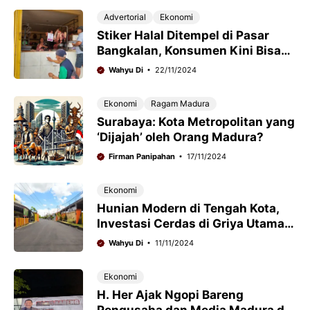
Advertorial
Ekonomi
Stiker Halal Ditempel di Pasar
Bangkalan, Konsumen Kini Bisa
Belanja Daging dengan Tenang
Wahyu Di
22/11/2024
Ekonomi
Ragam Madura
Surabaya: Kota Metropolitan yang
‘Dijajah’ oleh Orang Madura?
Firman Panipahan
17/11/2024
Ekonomi
Hunian Modern di Tengah Kota,
Investasi Cerdas di Griya Utama
Residence
Wahyu Di
11/11/2024
Ekonomi
H. Her Ajak Ngopi Bareng
Pengusaha dan Media Madura di