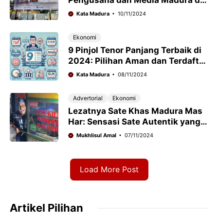
Surabaya
Kata Madura
10/11/2024
Ekonomi
9 Pinjol Tenor Panjang Terbaik di
2024: Pilihan Aman dan Terdaftar
OJK
Kata Madura
08/11/2024
Advertorial
Ekonomi
Lezatnya Sate Khas Madura Mas
Har: Sensasi Sate Autentik yang
Bikin Ketagihan di Kota Medan!
Mukhlisul Amal
07/11/2024
Load More Post
Artikel Pilihan